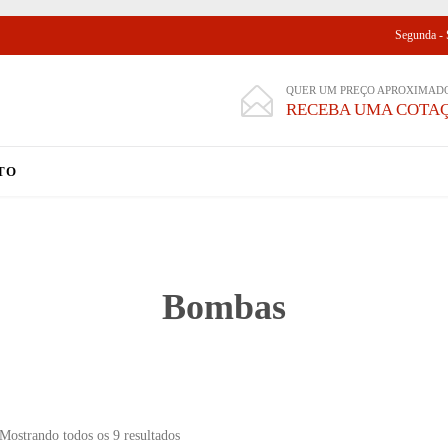
Segunda - S
QUER UM PREÇO APROXIMAD

RECEBA UMA COTAÇ
Skip
TO
to
content
Bombas
Mostrando todos os 9 resultados