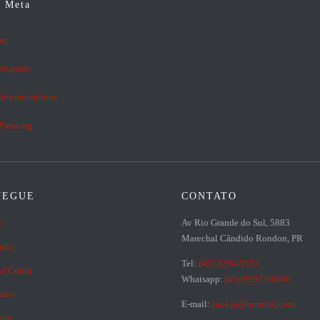
Meta
ar
de posts
de comentários
ress.org
VEGUE
CONTATO
Av Rio Grande do Sul, 5883
e
Marechal Cândido Rondon, PR
inho
Tel:
(45) 3254-3553
a Conta
Whatsapp:
(45) 99973-4000
utos
E-mail:
juca.ja@hotmail.com
iços