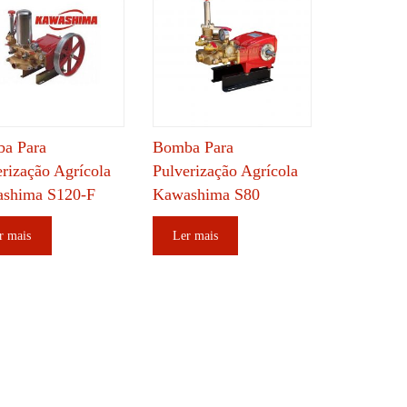
a Para
Bomba Para
erização Agrícola
Pulverização Agrícola
shima S120-F
Kawashima S80
r mais
Ler mais