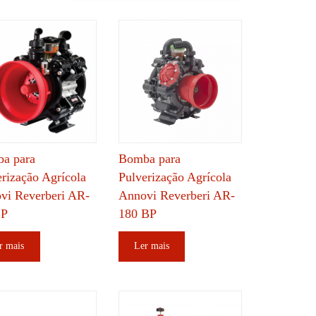
a para
Bomba para
erização Agrícola
Pulverização Agrícola
vi Reverberi AR-
Annovi Reverberi AR-
BP
180 BP
r mais
Ler mais