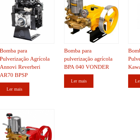
Bomba para
Bomba para
Bomb
Pulverização Agrícola
pulverização agrícola
Pulv
Annovi Reverberi
BPA 040 VONDER
Kawa
AR70 BPSP
Ler mais
Le
Ler mais