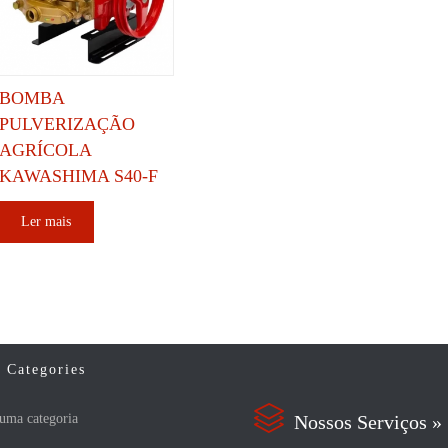
BOMBA
PULVERIZAÇÃO
AGRÍCOLA
KAWASHIMA S40-F
Ler mais
Categories

uma categoria
Nossos Serviços »