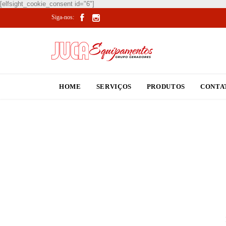
[elfsight_cookie_consent id="6"]


Siga-nos:
HOME
SERVIÇOS
PRODUTOS
CONTA