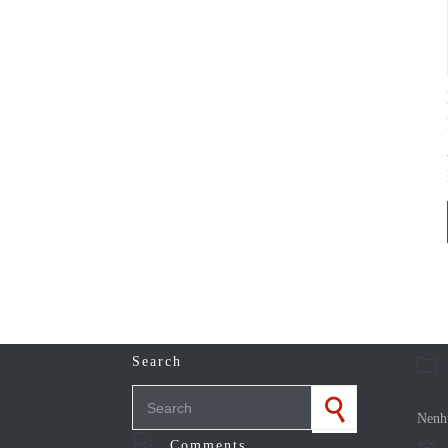
Search

Search for:
Nenh

Comments