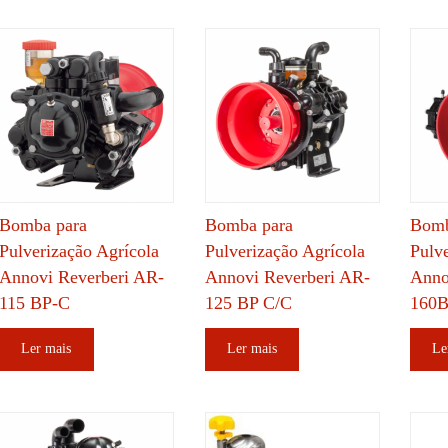
Bomba para
Bomba para
Bomb
Pulverização Agrícola
Pulverização Agrícola
Pulv
Annovi Reverberi AR-
Annovi Reverberi AR-
Anno
115 BP-C
125 BP C/C
160
Ler mais
Ler mais
Le