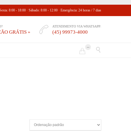
exta: 8:00 - 18:00 · Sábado: 8:00 - 12:00 · Emergência: 24 horas / 7 dias
O?
ATENDIMENTO VIA WHATSAPP:

ÃO GRÁTIS »
(45) 99973-4000
...

